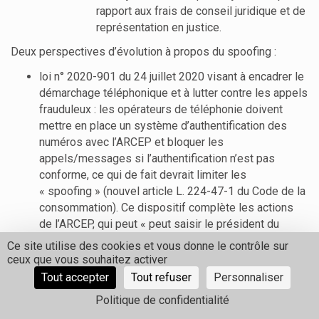
rapport aux frais de conseil juridique et de
représentation en justice.
Deux perspectives d’évolution à propos du spoofing :
loi n° 2020-901 du 24 juillet 2020 visant à encadrer le
démarchage téléphonique et à lutter contre les appels
frauduleux : les opérateurs de téléphonie doivent
mettre en place un système d’authentification des
numéros avec l’ARCEP et bloquer les
appels/messages si l’authentification n’est pas
conforme, ce qui de fait devrait limiter les
« spoofing » (nouvel article L. 224-47-1 du Code de la
consommation). Ce dispositif complète les actions
de l’ARCEP, qui peut « peut saisir le président du
tribunal judiciaire de Paris aux fins d’ordonner aux
Ce site utilise des cookies et vous donne le contrôle sur
opérateurs, en référé, le blocage de l’accès aux
ceux que vous souhaitez activer
numéros et services frauduleux ou abusifs et la
Tout accepter
Tout refuser
Personnaliser
retenue des recettes provenant du raccordement ou
Politique de confidentialité
d’autres services » (art. L. 44-3 du Code des postes