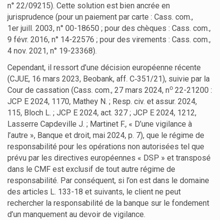
n° 22/09215). Cette solution est bien ancrée en
jurisprudence (pour un paiement par carte : Cass. com.,
1er juill. 2003, n° 00-18650 ; pour des chèques : Cass. com.,
9 févr. 2016, n° 14-22576 ; pour des virements : Cass. com.,
4 nov. 2021, n° 19-23368).
Cependant, il ressort d’une décision européenne récente
(CJUE, 16 mars 2023, Beobank, aff. C‑351/21), suivie par la
o
Cour de cassation (Cass. com., 27 mars 2024, n
22-21200 :
JCP E 2024, 1170, Mathey N. ; Resp. civ. et assur. 2024,
115, Bloch L. ; JCP E 2024, act. 327 ; JCP E 2024, 1212,
Lasserre Capdeville J. ; Martinet F., « D’une vigilance à
l’autre », Banque et droit, mai 2024, p. 7), que le régime de
responsabilité pour les opérations non autorisées tel que
prévu par les directives européennes « DSP » et transposé
dans le CMF est exclusif de tout autre régime de
responsabilité. Par conséquent, si l’on est dans le domaine
des articles L. 133-18 et suivants, le client ne peut
rechercher la responsabilité de la banque sur le fondement
d’un manquement au devoir de vigilance.