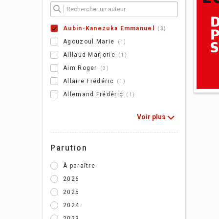
Aubin-Kanezuka Emmanuel
3
Agouzoul Marie
1
Aillaud Marjorie
1
Aim Roger
3
Allaire Frédéric
1
Allemand Frédéric
1
Voir plus
Parution
L'e
pol
À paraître
2026
Emm
2025
2024
2023