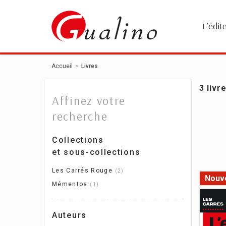
Panneau de gestion des cookies
L’édit
Accueil
Livres
3 livr
Affinez votre
recherche
Collections
et sous-collections
Les Carrés Rouge
2
Nouv
Mémentos
1
Auteurs