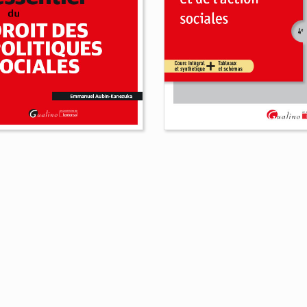
ssentiel du droit des
itiques sociales
anuel Aubin-Kanezuka
Droit de l'aide et de