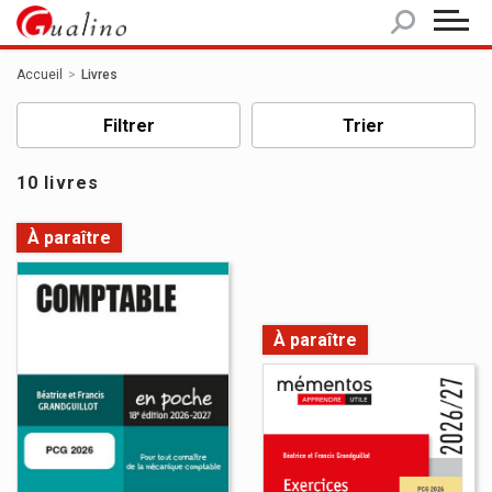
Panneau de gestion des cookies
Accueil
Livres
Filtrer
Trier
10 livres
À paraître
À paraître