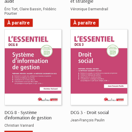
audit
et stratégie
Éric Tort
Claire Bassin
Frédéric
Véronique Darmendrail
Pourtier
À paraître
À paraître
DCG 8 - Système
DCG 3 - Droit social
d'information de gestion
Jean-François Paulin
Christian Varinard