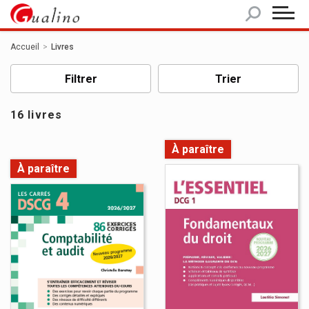
Panneau de gestion des cookies
Accueil
Livres
Filtrer
Trier
16 livres
À paraître
À paraître