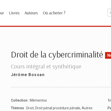
eur
Livres
Auteurs
Où acheter ?
Droit de la cybercriminalité
N
Cours intégral et synthétique
Jérôme Bossan
Collection
:
Mémentos
1r
Thèmes
:
Droit
,
Droit pénal procédure pénale
,
Autres
P