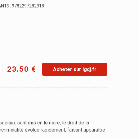
AN13
: 9782297282918
23.50 €
Acheter sur lgdj.fr
ciaux sont mis en lumière, le droit de la
riminalité évolue rapidement, faisant apparaître