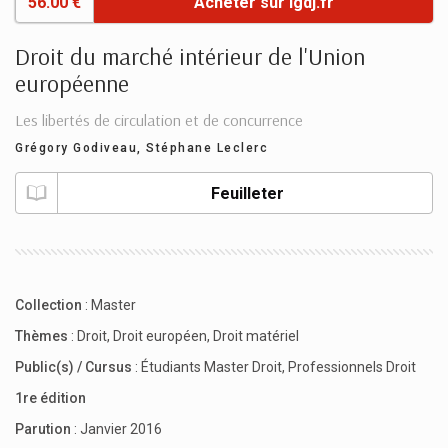
56.00 €
Acheter sur lgdj.fr
Droit du marché intérieur de l'Union
européenne
Les libertés de circulation et de concurrence
Grégory Godiveau
,
Stéphane Leclerc
Feuilleter
Collection
:
Master
Thèmes
:
Droit
,
Droit européen
,
Droit matériel
Public(s) / Cursus
:
Étudiants Master Droit
,
Professionnels Droit
1re édition
Parution
: Janvier 2016