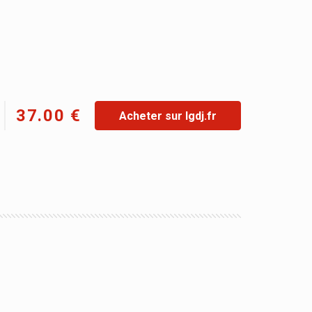
37.00 €
Acheter sur lgdj.fr