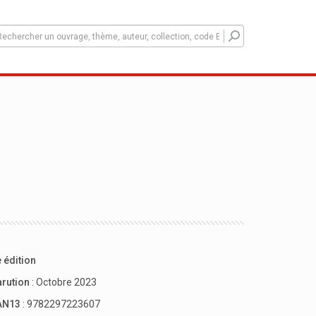
 édition
arution
: Octobre 2023
AN13
: 9782297223607