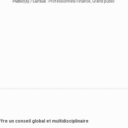
Public(s) / Cursus
:
Professionnels Finance
,
Grand public
ffre un conseil global et multidisciplinaire