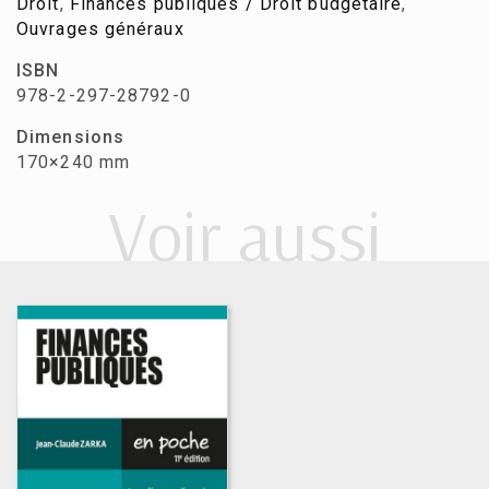
Droit
,
Finances publiques / Droit budgétaire
,
Ouvrages généraux
ISBN
978-2-297-28792-0
Dimensions
170×240 mm
Voir aussi