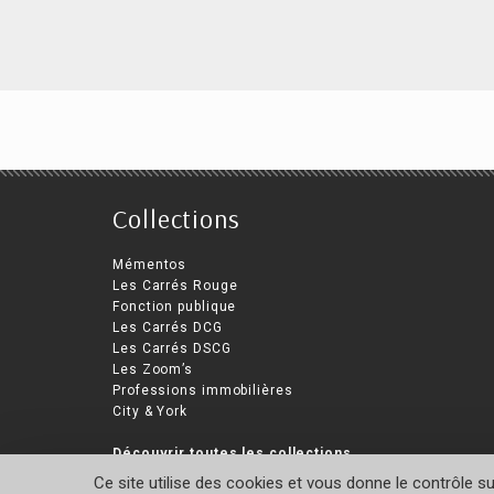
Ent
Créer mon entreprise en 6
semaines
Collections
Mich
Nathalie Carré
Mémentos
Les Carrés Rouge
Fonction publique
Les Carrés DCG
Les Carrés DSCG
Les Zoom’s
Professions immobilières
City & York
Découvrir toutes les collections
Ce site utilise des cookies et vous donne le contrôle s