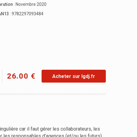
arution
: Novembre 2020
AN13
: 9782297093484
26.00 €
Acheter sur lgdj.fr
ulière car il faut gérer les collaborateurs, les
der les responsables d’agences (et/ou les futurs)