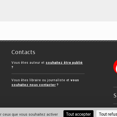
reprise en difficulté
DSCG 2 - Finance
Contacts
el DI Martino
Pascale Recroix
Vous êtes auteur et
souhaitez être publié
?
Vous êtes libraire ou journaliste et
vous
souhaitez nous contacter
?
S
Me
Tout accepter
Tout refu
ur ceux que vous souhaitez activer