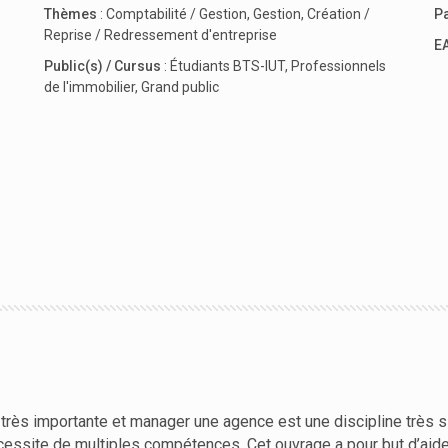
Thèmes
:
Comptabilité / Gestion
,
Gestion
,
Création /
P
Reprise / Redressement d'entreprise
E
Public(s) / Cursus
:
Étudiants BTS-IUT
,
Professionnels
de l'immobilier
,
Grand public
très importante et manager une agence est une discipline très sing
la nécessite de multiples compétences. Cet ouvrage a pour but d’ai