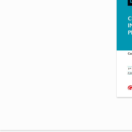
Cou
ent
Giul