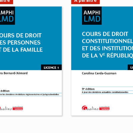
aître
À paraître