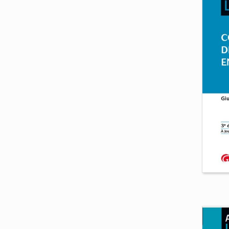
Cou
gén
Lau