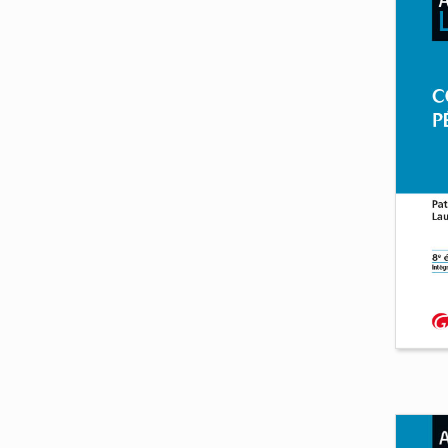
Cou
gén
Marj