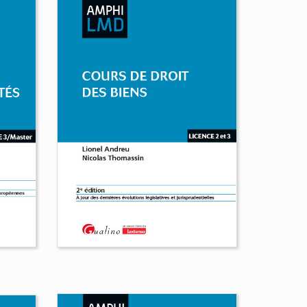
Cours d'introduction
historique au droit et
d'histoire des institutions
ile
Éric Gasparini
Éric Gojosso