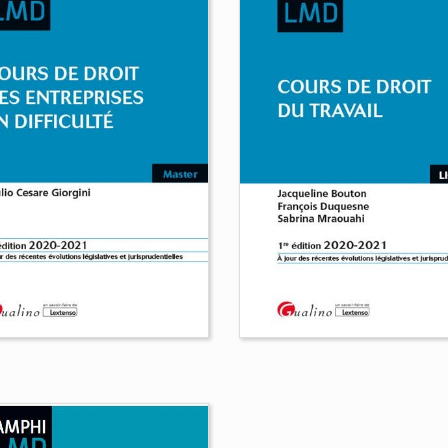
Cours de droit
rs de droit pénal
administratif général
éral
Xavier Braud
rence Leturmy
Patrick Kolb