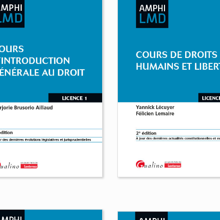
Cours de procédure civ
rs de droit commercial
Marie-Cécile Lasserre
 Randrianirina