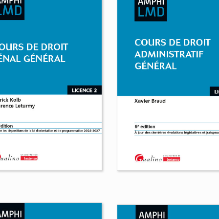
Cours de droits humai
rs d'introduction
et libertés
érale au droit
Yannick Lécuyer
Félicien
orie Aillaud
Lemaire