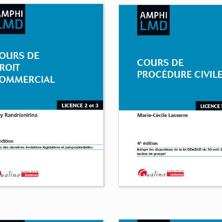
Cours de droit
constitutionnel et
institutions de la Ve
rs de droit des
République
sonnes et de la famille
Carolina Cerda-Guzman
ra Bernard-Xémard