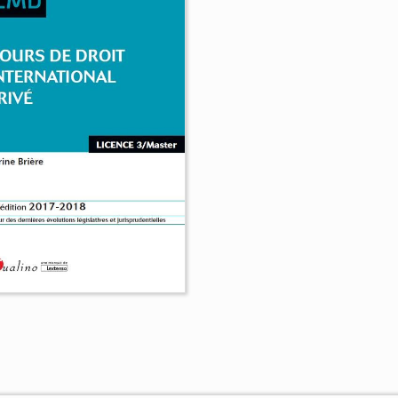
rs de droit des
Cours de droit du trava
reprises en difficulté
François Duquesne
Sabrina
Mraouahi
Jacqueline Bouto
io Cesare Giorgini