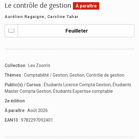
Le contrôle de gestion
À paraître
Aurélien Ragaigne
,
Caroline Tahar
Feuilleter
Collection
:
Les Zoom's
Thèmes
:
Comptabilité / Gestion
,
Gestion
,
Contrôle de gestion
Public(s) / Cursus
:
Étudiants Licence Compta Gestion
,
Étudiants
Master Compta Gestion
,
Étudiants Expertise comptable
2e édition
À paraître
: Août 2026
EAN13
: 9782297092401