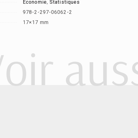
Économie
,
Statistiques
978-2-297-06062-2
17×17 mm
oir aus