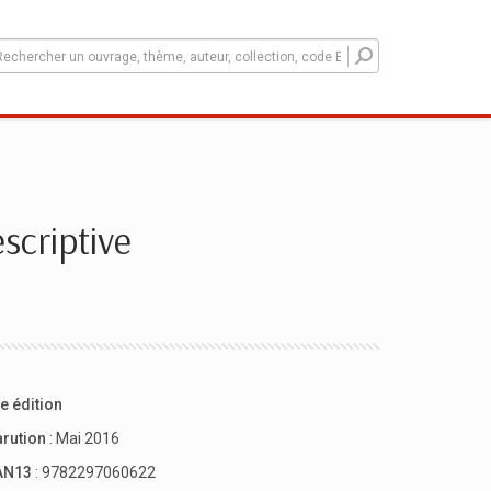
escriptive
e édition
arution
: Mai 2016
AN13
: 9782297060622